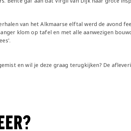
. Bente gaf aan dat Virgil van Dijk haar grote ins
erhalen van het Alkmaarse elftal werd de avond fee
zanger klom op tafel en met alle aanwezigen bouwd
ees'.
 gemist en wil je deze graag terugkijken? De afleveri
EER?