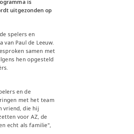
programma is
rdt uitgezonden op
de spelers en
a van Paul de Leeuw.
 besproken samen met
olgens hen opgesteld
ërs.
pelers en de
aringen met het team
 vriend, die hij
nzetten voor AZ, de
n echt als familie",