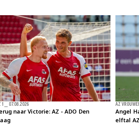
 1
⎯
07.08.2026
AZ VROUWE
erug naar Victorie: AZ - ADO Den
Angel Ha
aag
elftal 