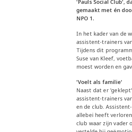
'Pauls Social Club',
gemaakt met én door
NPO 1.
In het kader van de 
assistent-trainers v
Tijdens dit program
Suse van Kleef, voet
moest worden en gave
'Voelt als familie'
Naast dat er 'geklept
assistent-trainers v
en de club. Assistent
allebei heeft verloren
club waar zijn vader 
vertelde hij geëmoti