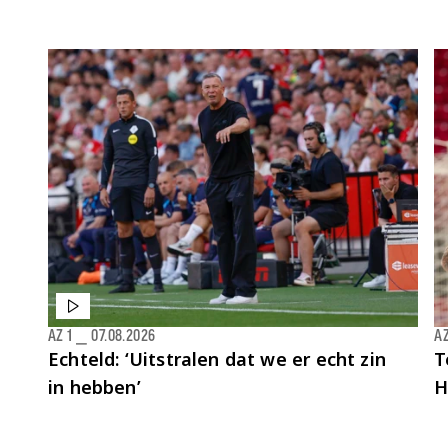
AZ 1
⎯
07.08.2026
AZ
Echteld: ‘Uitstralen dat we er echt zin
T
in hebben’
H