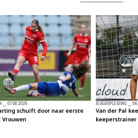
N
⎯
07.08.2026
JEUGDOPLEIDING
⎯
06
rting schuift door naar eerste
Van der Pal kee
AZ Vrouwen
keeperstrainer