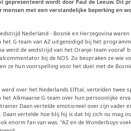
 dat gepresenteerd wordt door Paul de Leeuw. Dit 
 mensen met een verstandelijke beperking en wo
wedstrijd Nederland - Bosnië en Herzegovina waren 
an het G-team van AZ uitgenodigd bij het programm
ma werd de wedstrijd van het Oranje-team vooraf
balcommentator bij de NOS. Zo bespraken ze wie v
n ze hun voorspelling voor het duel met de Bosni
' werd over het Nederlands Elftal, vertelden twee s
an het Alkmaarse G-team over hun persoonlijke erv
-trainer Daan vertelde emotioneel over zijn vader en
. Daan vertelde hoe blij hij is dat hij zich nu mag i
ook enorm fan van was. "AZ en de Wonderboys voele
oneerd.