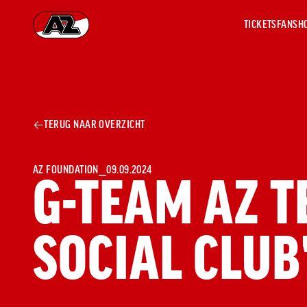
TICKETS
FANSH
Ga naar onze homepage
AZ 1
OVER
TERUG NAAR OVERZICHT
AZ
Hist
Seiz
Prij
AZ FOUNDATION
⎯
09.09.2024
G-TEAM AZ TE
Nieu
Jaar
Sele
SOCIAL CLUB
Medi
Weds
Onz
cult