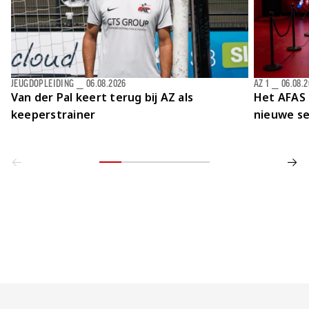
JEUGDOPLEIDING
⎯
06.08.2026
AZ 1
⎯
06.08.
Van der Pal keert terug bij AZ als
Het AFAS 
keeperstrainer
nieuwe se