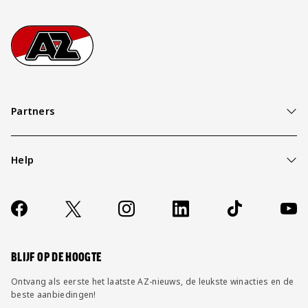
Footer
Ga naar onze homepage
Partners
Help
Over ons
Contact
Socials
https://www.facebook.com/AZAlkmaar
X
Instagram
LinkedIn
TikTok
YouT
FAQ
Wijzig privacy instellingen
BLIJF OP DE HOOGTE
Ontvang als eerste het laatste AZ-nieuws, de leukste winacties en de
beste aanbiedingen!