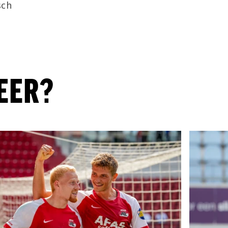
sch
EER?