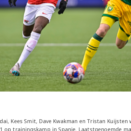
ddai, Kees Smit, Dave Kwakman en Tristan Kuijsten
 1 op trainingskamp in Spanje. Laatstgenoemde ma