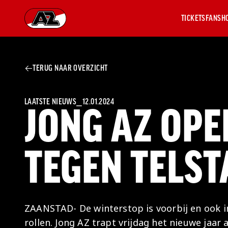
TICKETS
FANSH
Ga naar onze homepage
TERUG NAAR OVERZICHT
AZ 1
OVER
AZ
Hist
LAATSTE NIEUWS
⎯
12.01.2024
JONG AZ OPE
Seiz
Prij
Nieu
TEGEN TELST
Jaar
Sele
Medi
Weds
Onz
ZAANSTAD- De winterstop is voorbij en ook i
cult
rollen. Jong AZ trapt vrijdag het nieuwe jaar 