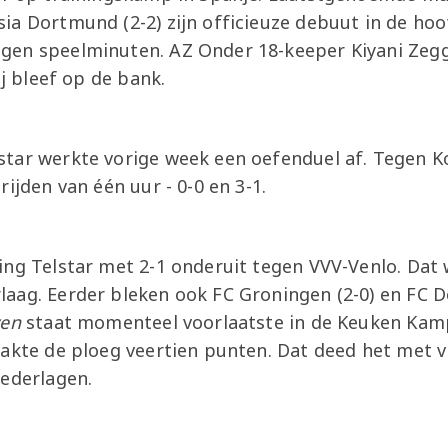
ia Dortmund (2-2) zijn officieuze debuut in de ho
gen speelminuten. AZ Onder 18-keeper Kiyani Zeg
ij bleef op de bank.
tar werkte vorige week een oefenduel af. Tegen K
rijden van één uur - 0-0 en 3-1.
ing Telstar met 2-1 onderuit tegen VVV-Venlo. Dat
aag. Eerder bleken ook FC Groningen (2-0) en FC Do
wen
staat momenteel voorlaatste in de Keuken Kamp
pakte de ploeg veertien punten. Dat deed het met v
nederlagen.