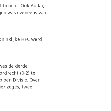
ofdmacht. Ook Addai,
gen was eveneens van
oninklijke HFC werd
 was de derde
rdrecht (0-2) te
ioen Divisie. Over
ier zeges, twee