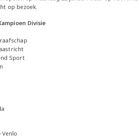
ht op bezoek.
ampioen Divisie
raafschap
astricht
ond Sport
en
da
V-Venlo