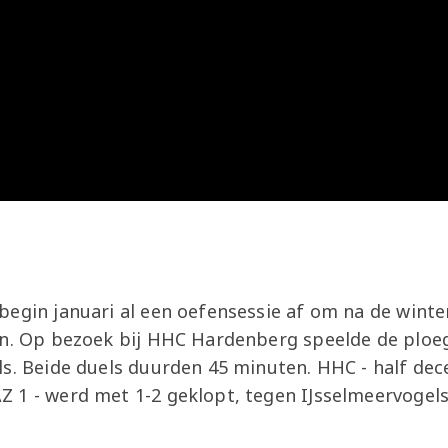
Onder 13
Praktische
Seizoenarrangement
Nieuws
Café Van
informatie
Nieuws
Nieuws
Gaal
Onder 12
Nieuws
video's
Zet
Onder 11
wedstrijden
AZ
in je
Jeugdopleiding
agenda
AZ
AZ Vrouwen
Business
seizoenkaart
Jong AZ
begin januari al een oefensessie af om na de wint
Seizoenkaart
en. Op bezoek bij HHC Hardenberg speelde de ploe
ls. Beide duels duurden 45 minuten. HHC - half de
 1 - werd met 1-2 geklopt, tegen IJsselmeervogels