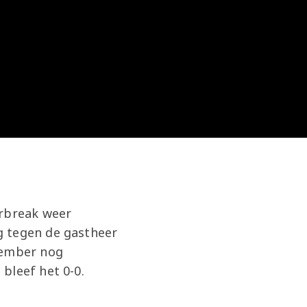
erbreak weer
g tegen de gastheer
cember nog
 bleef het 0-0.