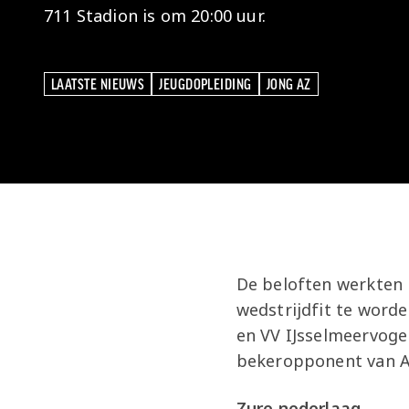
711 Stadion is om 20:00 uur.
LAATSTE NIEUWS
JEUGDOPLEIDING
JONG AZ
LAATSTE NIEUWS
JEUGDOPLEIDING
JONG AZ
De beloften werkten 
wedstrijdfit te word
en VV IJsselmeervoge
bekeropponent van AZ
Zure nederlaag