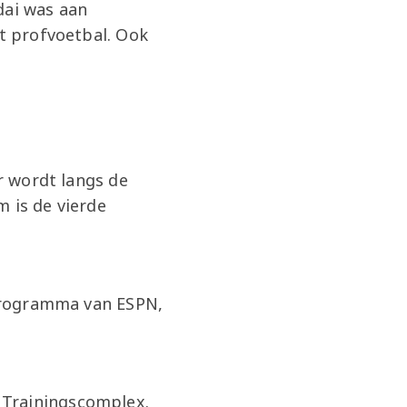
dai was aan
et profvoetbal. Ook
er wordt langs de
m is de vierde
lprogramma van ESPN,
 Trainingscomplex.