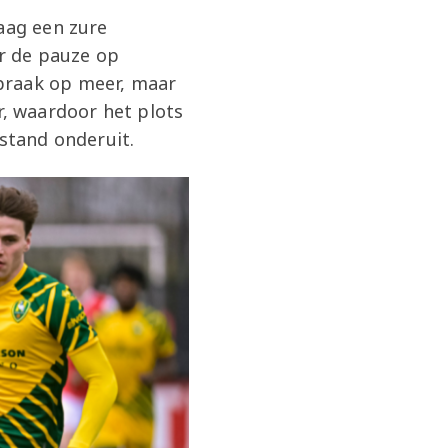
aag een zure
r de pauze op
praak op meer, maar
r, waardoor het plots
 stand onderuit.