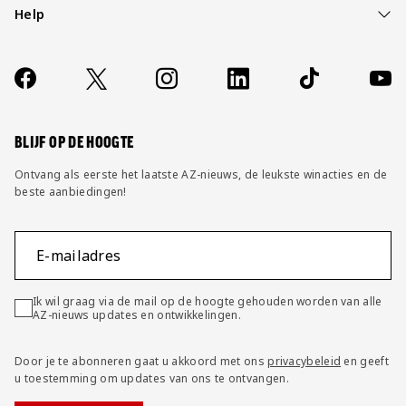
Help
Over ons
Contact
Socials
https://www.facebook.com/AZAlkmaar
X
Instagram
LinkedIn
TikTok
YouT
FAQ
Wijzig privacy instellingen
BLIJF OP DE HOOGTE
Ontvang als eerste het laatste AZ-nieuws, de leukste winacties en de
beste aanbiedingen!
E-mailadres
Ik wil graag via de mail op de hoogte gehouden worden van alle
AZ-nieuws updates en ontwikkelingen.
Door je te abonneren gaat u akkoord met ons
privacybeleid
en geeft
u toestemming om updates van ons te ontvangen.