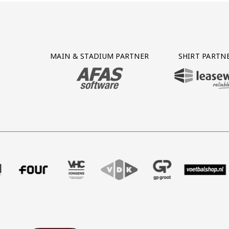
Partner Logos Grid
MAIN & STADIUM PARTNER
SHIRT PARTN
BEZOEK ONZE MAIN & STADIUM PARTNER 
BEZOEK ONZE SHIR
ffer uitzendbureau
tner Intal
k onze partner Four
Bezoek onze partner VHC Jongens
Partner Logos Slider
Bezoek onze partner VDK
Bezoek onze partner GP Gro
Bezoek onze partn
Bezoek on