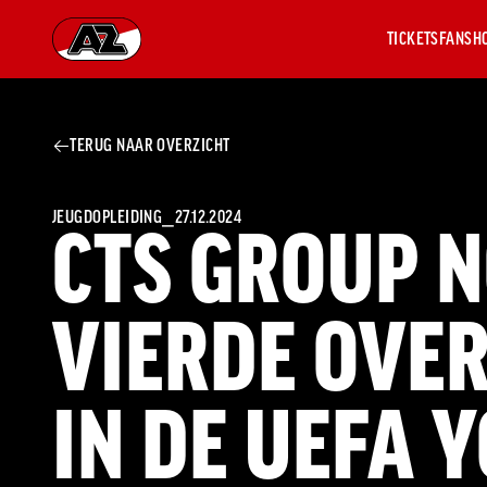
TICKETS
FANSH
Ga naar onze homepage
TERUG NAAR OVERZICHT
AZ 1
OVER
AZ
Hist
JEUGDOPLEIDING
⎯
27.12.2024
CTS GROUP N
Seiz
Prij
Nieu
VIERDE OVE
Jaar
Sele
Medi
Weds
IN DE UEFA 
Onz
cult