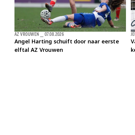
AZ VROUWEN
⎯
07.08.2026
J
Angel Harting schuift door naar eerste
V
elftal AZ Vrouwen
k