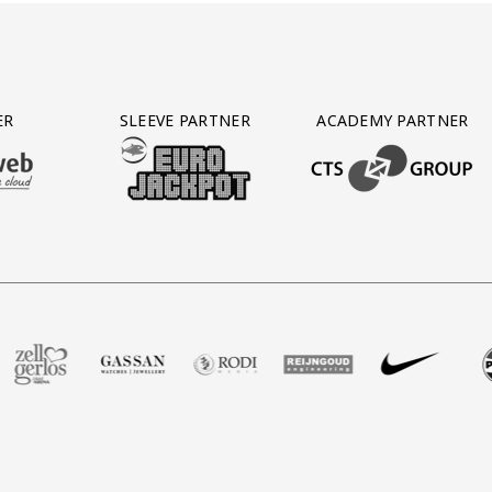
ER
SLEEVE PARTNER
ACADEMY PARTNER
AFAS SOFTWARE
T PARTNER LEASEWEB
BEZOEK ONZE SLEEVE PARTNER EUROJACKPOT
BEZOEK ONZE ACADEM
ot
er Voetbalshop
ze partner Zell Gerlos
Bezoek onze partner Gassan
Bezoek onze partner Rodi Media
Bezoek onze partner Reijngoud
Bezoek onze partner 
Bezoek onze
Be