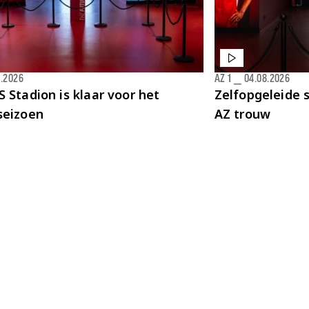
8.2026
AZ 1
⎯
04.08.2026
 Stadion is klaar voor het
Zelfopgeleide s
seizoen
AZ trouw