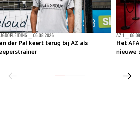
EUGDOPLEIDING
⎯
06.08.2026
AZ 1
⎯
06.0
an der Pal keert terug bij AZ als
Het AFAS
eeperstrainer
nieuwe 