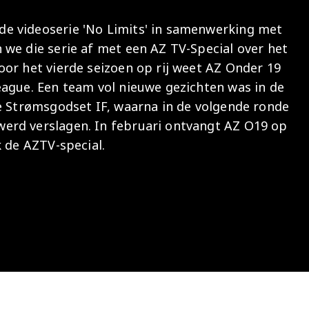
Onder 13
Praktische
Seizoenarrangement
Nieuws
Café Van
e videoserie 'No Limits' in samenwerking met
informatie
Nieuws
Nieuws
Gaal
Onder 12
we die serie af met een AZ TV-Special over het
Nieuws
video's
Zet
or het vierde seizoen op rij weet AZ Onder 19
Onder 11
wedstrijden
AZ
eague. Een team vol nieuwe gezichten was in de
in je
Jeugdopleiding
se Strømsgodset IF, waarna in de volgende ronde
agenda
erd verslagen. In februari ontvangt AZ O19 op
AZ
k de AZTV-special.
AZ Vrouwen
Business
seizoenkaart
Jong AZ
Seizoenkaart