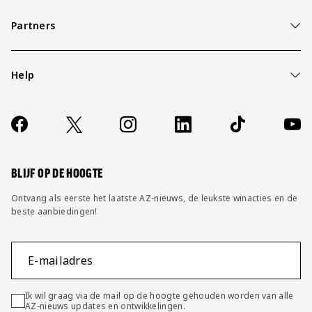
Partners
Help
Over ons
Contact
Socials
https://www.facebook.com/AZAlkmaar
X
Instagram
LinkedIn
TikTok
YouT
FAQ
Wijzig privacy instellingen
BLIJF OP DE HOOGTE
Ontvang als eerste het laatste AZ-nieuws, de leukste winacties en de
beste aanbiedingen!
E-mailadres
Ik wil graag via de mail op de hoogte gehouden worden van alle
AZ-nieuws updates en ontwikkelingen.