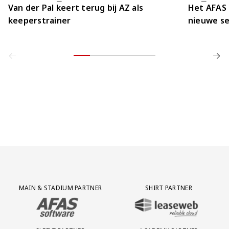
Van der Pal keert terug bij AZ als
Het AFAS 
keeperstrainer
nieuwe se
Partner Logos Grid
MAIN & STADIUM PARTNER
SHIRT PARTNER
BEZOEK ONZE MAIN & STADIUM PARTNER AFAS SOFTWARE
BEZOEK ONZE SHIRT PARTNER LEAS