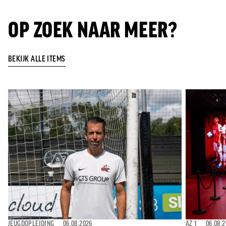
OP ZOEK NAAR MEER?
BEKIJK ALLE ITEMS
JEUGDOPLEIDING
⎯
06.08.2026
AZ 1
⎯
06.08.