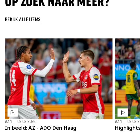
OP ZOEK NAAR MEER?
BEKIJK ALLE ITEMS
AZ 1
⎯
09.08.2026
AZ 1
⎯
09.08.
In beeld: AZ - ADO Den Haag
Highlight