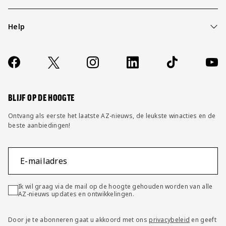
Help
Over ons
Contact
Socials
https://www.facebook.com/AZAlkmaar
X
Instagram
LinkedIn
TikTok
YouT
FAQ
Wijzig privacy instellingen
BLIJF OP DE HOOGTE
Ontvang als eerste het laatste AZ-nieuws, de leukste winacties en de
beste aanbiedingen!
E-mailadres
Ik wil graag via de mail op de hoogte gehouden worden van alle
AZ-nieuws updates en ontwikkelingen.
Door je te abonneren gaat u akkoord met ons
privacybeleid
en geeft