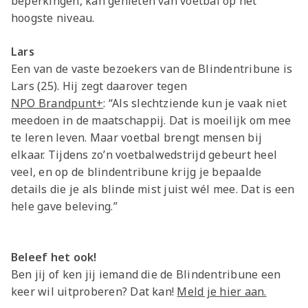
beperkingen, kan genieten van voetbal op het
Jong AZ
hoogste niveau.
Seizoenkaart
Lars
Een van de vaste bezoekers van de Blindentribune is
Lars (25). Hij zegt daarover tegen
NPO Brandpunt+
: “Als slechtziende kun je vaak niet
meedoen in de maatschappij. Dat is moeilijk om mee
te leren leven. Maar voetbal brengt mensen bij
elkaar. Tijdens zo’n voetbalwedstrijd gebeurt heel
veel, en op de blindentribune krijg je bepaalde
details die je als blinde mist juist wél mee. Dat is een
hele gave beleving.”
Beleef het ook!
Ben jij of ken jij iemand die de Blindentribune een
keer wil uitproberen? Dat kan!
Meld je hier aan.