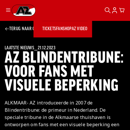
ZOEKEN
ACCOUN
CAR
Ga naar onze homepage
TERUG NAAR OVERZICHT
TICKETS
FANSHOP
AZ VIDEO
ZOEKEN
Zoeken
Sluiten
TICKETS
FANSHOP
LAATSTE NIEUWS
⎯
21.12.2023
AZ BLINDENTRIBUNE:
AZ VIDEO
TICKETS
BUSINESS
BUSINESS
VOOR FANS MET
VISUELE BEPERKING
AZ 1
AZ Business
Wat is AZ
Kees Kist
Bestel je
Business?
Hospitality
Lounge
AZ
seizoenkaart
ALKMAAR- AZ introduceerde in 2007 de
AZ Business
Georg Kessler
VROUWEN
NIEUWS
TEAMS
CLUB & FANS
JEUGDOPLEIDING
Nieuws
Blindentribune: de primeur in Nederland. De
Exposure
Events
Lounge
Teams
speciale tribune in de Alkmaarse thuishaven is
Partnership
JONG AZ
Losse tickets
Skybox
Club & Fans
ontworpen om fans met een visuele beperking een