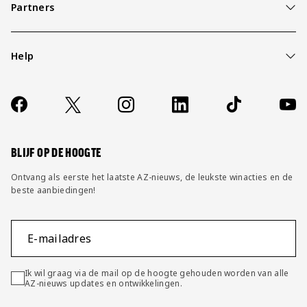
Partners
Help
Over ons
Contact
Socials
https://www.facebook.com/AZAlkmaar
X
Instagram
LinkedIn
TikTok
YouT
FAQ
Wijzig privacy instellingen
BLIJF OP DE HOOGTE
Ontvang als eerste het laatste AZ-nieuws, de leukste winacties en de
beste aanbiedingen!
E-mailadres
Ik wil graag via de mail op de hoogte gehouden worden van alle
AZ-nieuws updates en ontwikkelingen.