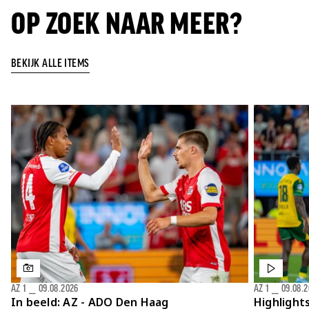
OP ZOEK NAAR MEER?
BEKIJK ALLE ITEMS
AZ 1
⎯
09.08.2026
AZ 1
⎯
09.08.
In beeld: AZ - ADO Den Haag
Highlight