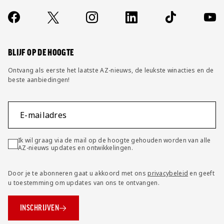
Over ons
Contact
Socials
https://www.facebook.com/AZAlkmaar
X
Instagram
LinkedIn
TikTok
YouT
FAQ
Wijzig privacy instellingen
BLIJF OP DE HOOGTE
Ontvang als eerste het laatste AZ-nieuws, de leukste winacties en de
beste aanbiedingen!
E-mailadres
Ik wil graag via de mail op de hoogte gehouden worden van alle
AZ-nieuws updates en ontwikkelingen.
Door je te abonneren gaat u akkoord met ons
privacybeleid
en geeft
u toestemming om updates van ons te ontvangen.
INSCHRIJVEN