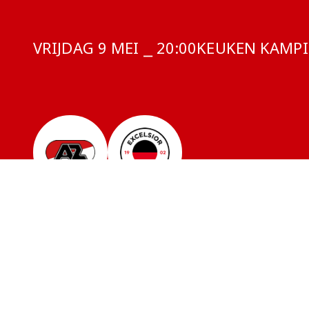
VRIJDAG 9 MEI ⎯ 20:00
COMPETITIE:
KEUKEN KAMPIO