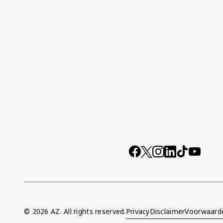
Socials
https://www.facebo
X
Instagram
LinkedIn
TikTok
YouTub
© 2026 AZ. All rights reserved.
Privacy
Disclaimer
Voorwaard
Overig