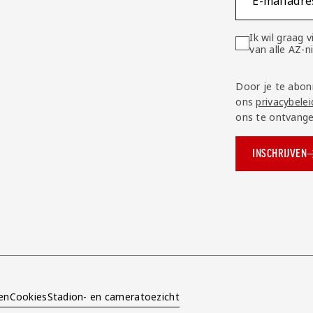
E-mailadre
Ik wil graag
van alle AZ-
Door je te abon
ons
privacybelei
ons te ontvange
INSCHRIJVEN
ok.com/AZAlkmaar
e
en
Cookies
Stadion- en cameratoezicht