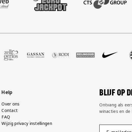
n uitsluitend overdraagbaar in familiesfeer of
supporters.
estaan wedstrijdtickets aan anderen dan
kbaar te stellen of door te verkopen.
gang door vertoon van lidmaatschap (clubkaart of
itimatie van de besteller.
 Groot
artner Voetbalshop
k onze partner Zell Gerlos
Bezoek onze partner Gassan
Bezoek onze partner Rodi Media
Bezoek onze partner Reijn
Bezoek onze part
Bezoek o
BLIJF OP 
Help
Over ons
Ontvang als eer
Contact
winacties en de
FAQ
Wijzig privacy instellingen