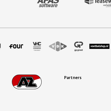
• Extra kaarten zij
aan bevriende AZ-
• Het is niet toeg
voornoemde beschi
• Controle bij toe
juniorclubs) en leg
k
 Treffer uitzendbureau
 partner Intal
zoek onze partner Four
Partner Logos Slider
Bezoek onze partner VHC Jongens
Bezoek onze partner VDK
Bezoek onze partner GP
Bezoek onze p
Bezoe
Partners
Footer
Ga naar onze homepage