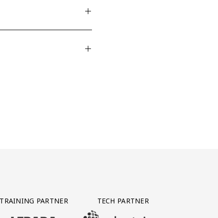
TRAINING PARTNER
TECH PARTNER
BEZOEK ONZE TRAINING PARTNER LEBARA
BEZOEK ONZE TECH PARTNER ADEPTVIE
Y PARTNER CTS GROUP