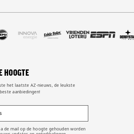
oud
er Nike
nze partner Pepsi
Bezoek onze partner Innova Energie
Bezoek onze partner Echte Boter
Bezoek onze partner Vriendenlo
Bezoek onze partner
Bezoek onze
Be
DE HOOGTE
ste het laatste AZ-nieuws, de leukste
 beste aanbiedingen!
s
 via de mail op de hoogte gehouden worden
nieuws updates en ontwikkelingen.