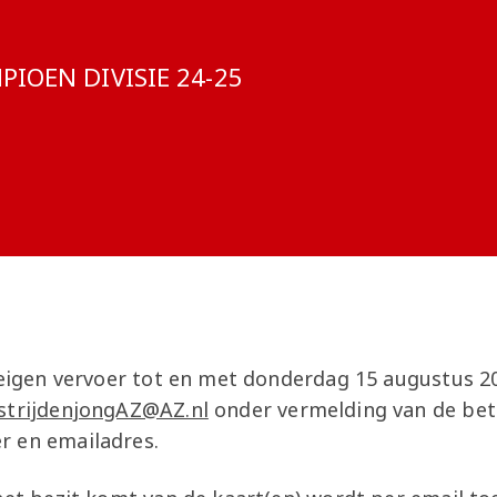
Onder 13
Praktische
Seizoenarrangement
Nieuws
Café Van
informatie
Nieuws
Nieuws
Gaal
:
IOEN DIVISIE 24-25
Onder 12
Nieuws
video's
Zet
Onder 11
wedstrijden
AZ
in je
Jeugdopleiding
agenda
AZ
AZ Vrouwen
Business
seizoenkaart
Jong AZ
Seizoenkaart
 eigen vervoer tot en met donderdag 15 augustus 2
strijdenjongAZ@AZ.nl
onder vermelding van de bet
r en emailadres.