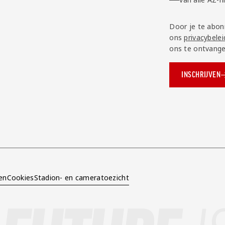
Door je te abon
ons
privacybelei
ons te ontvange
INSCHRIJVEN
ok.com/AZAlkmaar
e
en
Cookies
Stadion- en cameratoezicht