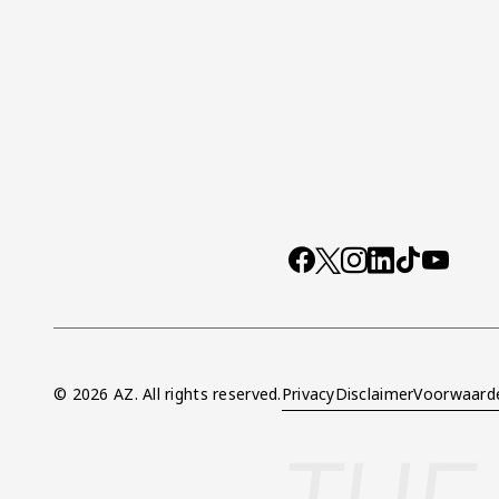
Socials
https://www.facebo
X
Instagram
LinkedIn
TikTok
YouTub
© 2026 AZ. All rights reserved.
Privacy
Disclaimer
Voorwaard
Overig