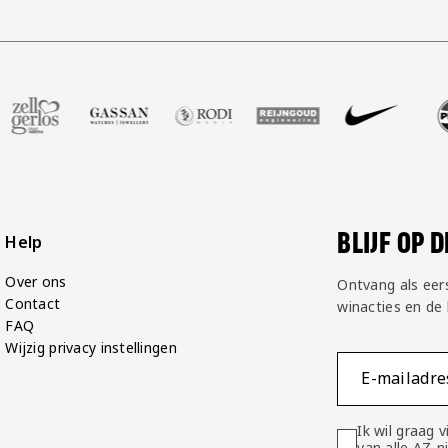
Groot
rtner Voetbalshop
 onze partner Zell Gerlos
Bezoek onze partner Gassan
Bezoek onze partner Rodi Media
Bezoek onze partner Reijng
Bezoek onze partn
Bezoek o
BLIJF OP 
Help
Over ons
Ontvang als eer
Contact
winacties en de
FAQ
Wijzig privacy instellingen
E-mailadre
Ik wil graag
van alle AZ-