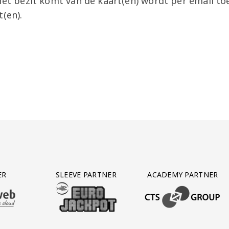
 het bezit komt van de kaart(en) wordt per email t
t(en).
ER
SLEEVE PARTNER
ACADEMY PARTNER
AFAS SOFTWARE
T PARTNER LEASEWEB
BEZOEK ONZE SLEEVE PARTNER EUROJACKPOT
BEZOEK ONZE ACADEM