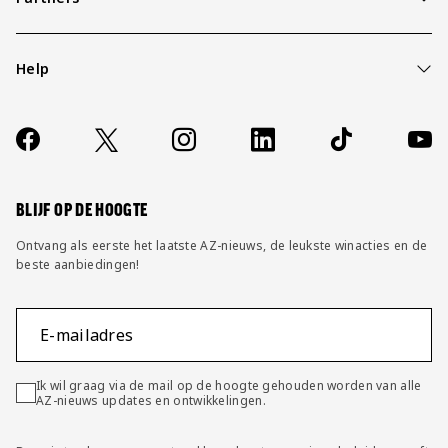
Help
Over ons
Contact
Socials
https://www.facebook.com/AZAlkmaar
X
Instagram
LinkedIn
TikTok
YouT
FAQ
Wijzig privacy instellingen
BLIJF OP DE HOOGTE
Ontvang als eerste het laatste AZ-nieuws, de leukste winacties en de
beste aanbiedingen!
E-mailadres
Ik wil graag via de mail op de hoogte gehouden worden van alle
AZ-nieuws updates en ontwikkelingen.