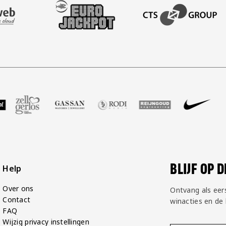
AFAS SOFTWARE
T PARTNER LEASEWEB
BEZOEK ONZE SLEEVE PARTNER EUROJACKPOT
BEZOEK ONZE ACADEM
GP Groot
 partner Voetbalshop
zoek onze partner Zell Gerlos
Bezoek onze partner Gassan
Bezoek onze partner Rodi Media
Bezoek onze partner Rei
Bezoek onze pa
Bezoe
BLIJF OP 
Help
Over ons
Ontvang als eer
Contact
winacties en de
FAQ
Wijzig privacy instellingen