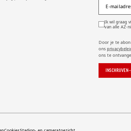
E-mailadre
Ik wil graag
van alle AZ-
Door je te abon
ons
privacybelei
ons te ontvange
INSCHRIJVEN
ok.com/AZAlkmaar
e
en
Cookies
Stadion- en cameratoezicht