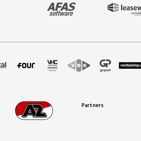
BEZOEK ONZE MAIN & STADIUM PARTNER 
BEZOEK ONZE SHIR
aak
er Treffer uitzendbureau
ze partner Intal
Bezoek onze partner Four
Partner Logos Slider
Bezoek onze partner VHC Jongens
Bezoek onze partner VDK
Bezoek onze partner 
Bezoek onze
Be
Partners
Footer
Ga naar onze homepage