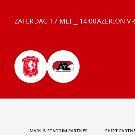
ZATERDAG 17 MEI ⎯ 14:00
COMPETITIE
AZERION V
Partner Logos Grid
MAIN & STADIUM PARTNER
SHIRT PARTN