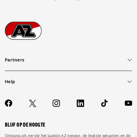
Footer
Ga naar onze homepage
Partners
Help
Over ons
Contact
Socials
https://www.facebook.com/AZAlkmaar
X
Instagram
LinkedIn
TikTok
YouT
FAQ
Wijzig privacy instellingen
BLIJF OP DE HOOGTE
Ontvang als eerste het laatste AZ-nieuws, de leukste winacties en de