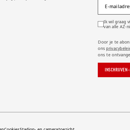
E-mailadre
Ik wil graag
van alle AZ-
Door je te abon
ons
privacybelei
ons te ontvange
INSCHRIJVEN
ok.com/AZAlkmaar
e
en
Cookies
Stadion- en cameratoezicht