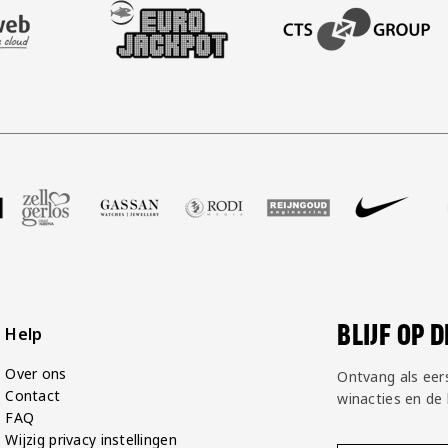
AFAS SOFTWARE
T PARTNER LEASEWEB
BEZOEK ONZE SLEEVE PARTNER EUROJACKPOT
BEZOEK ONZE ACADEM
P Groot
partner Voetbalshop
oek onze partner Zell Gerlos
Bezoek onze partner Gassan
Bezoek onze partner Rodi Media
Bezoek onze partner Reij
Bezoek onze par
Bezoek
BLIJF OP 
Help
Over ons
Ontvang als eer
Contact
winacties en de
FAQ
Wijzig privacy instellingen