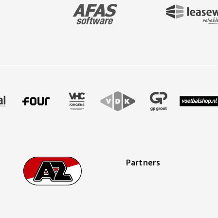
BEZOEK ONZE MAIN & STADIUM PARTNER 
BEZOEK ONZE SHIR
aak
r Treffer uitzendbureau
ze partner Intal
Bezoek onze partner Four
Partner Logos Slider
Bezoek onze partner VHC Jongens
Bezoek onze partner VDK
Bezoek onze partner G
Bezoek onze 
Bez
Partners
Footer
Ga naar onze homepage