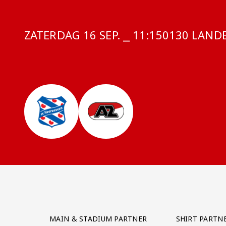
ZATERDAG 16 SEP. ⎯ 11:15
COMPETITIE
0130 LANDE
Partner Logos Grid
MAIN & STADIUM PARTNER
SHIRT PARTN