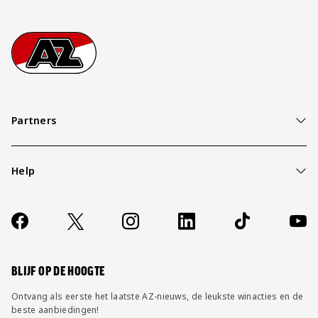
Footer
Ga naar onze homepage
Partners
Help
Over ons
Contact
Socials
https://www.facebook.com/AZAlkmaar
X
Instagram
LinkedIn
TikTok
YouT
FAQ
Wijzig privacy instellingen
BLIJF OP DE HOOGTE
Ontvang als eerste het laatste AZ-nieuws, de leukste winacties en de
beste aanbiedingen!