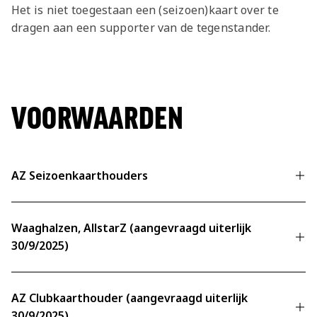
Het is niet toegestaan een (seizoen)kaart over te
dragen aan een supporter van de tegenstander.
VOORWAARDEN
AZ Seizoenkaarthouders
Tarieven
AZ Seizoenkaarthouders ontvangen bij de
Waaghalzen, AllstarZ (aangevraagd uiterlijk
aanschaf van losse tickets 10% korting t.o.v.
30/9/2025)
het reguliere tarief per wedstrijd. De
reguliere tarieven per wedstrijd vind je
Tarieven
hieronder.
AZ Clubkaarthouder (aangevraagd uiterlijk
Leden van de Waaghalzen/AllstarZ
30/9/2025)
ontvangen bij de aanschaf van losse tickets