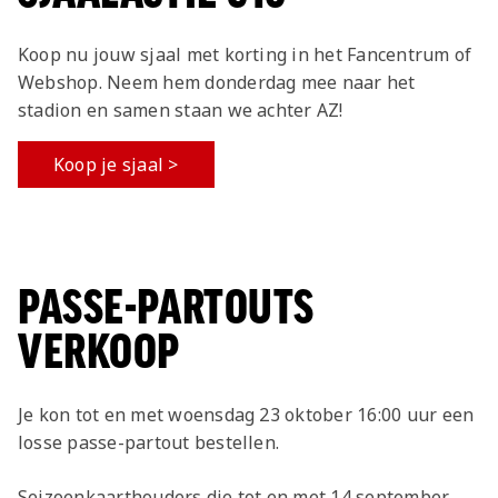
• Het is niet toegestaan tickets aan anderen
dan voornoemde beschikbaar te stellen of
Koop nu jouw sjaal met korting in het Fancentrum of
door te verkopen.
Webshop. Neem hem donderdag mee naar het
stadion en samen staan we achter AZ!
Koop je sjaal >
PASSE-PARTOUTS
VERKOOP
Je kon tot en met woensdag 23 oktober 16:00 uur een
losse passe-partout bestellen.
Seizoenkaarthouders die tot en met 14 september