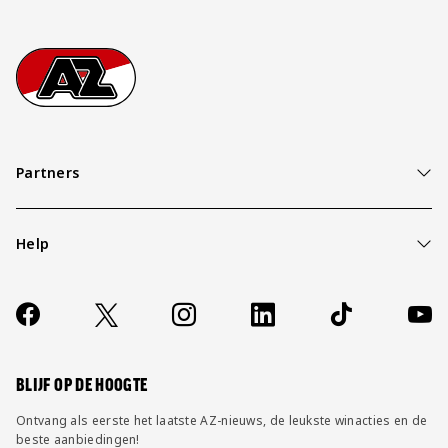
Footer
Ga naar onze homepage
Partners
Help
Over ons
Contact
Socials
https://www.facebook.com/AZAlkmaar
X
Instagram
LinkedIn
TikTok
YouT
FAQ
Wijzig privacy instellingen
BLIJF OP DE HOOGTE
Ontvang als eerste het laatste AZ-nieuws, de leukste winacties en de
beste aanbiedingen!