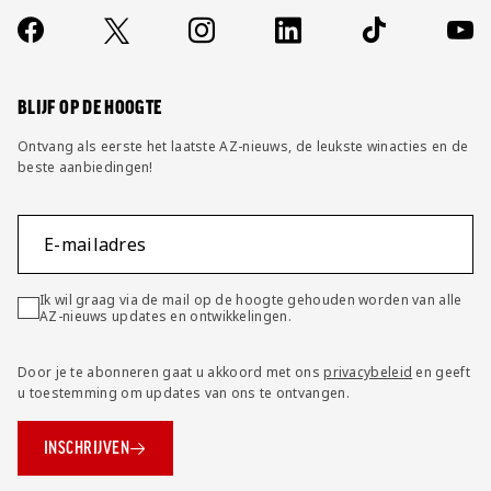
Over ons
Contact
Socials
https://www.facebook.com/AZAlkmaar
X
Instagram
LinkedIn
TikTok
YouT
FAQ
Wijzig privacy instellingen
BLIJF OP DE HOOGTE
Ontvang als eerste het laatste AZ-nieuws, de leukste winacties en de
beste aanbiedingen!
E-mailadres
Ik wil graag via de mail op de hoogte gehouden worden van alle
AZ-nieuws updates en ontwikkelingen.
Door je te abonneren gaat u akkoord met ons
privacybeleid
en geeft
u toestemming om updates van ons te ontvangen.
INSCHRIJVEN