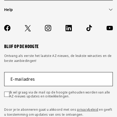
Help
Over ons
Contact
Socials
https://www.facebook.com/AZAlkmaar
X
Instagram
LinkedIn
TikTok
YouT
FAQ
Wijzig privacy instellingen
BLIJF OP DE HOOGTE
Ontvang als eerste het laatste AZ-nieuws, de leukste winacties en de
beste aanbiedingen!
E-mailadres
Ik wil graag via de mail op de hoogte gehouden worden van alle
AZ-nieuws updates en ontwikkelingen.
Door je te abonneren gaat u akkoord met ons
privacybeleid
en geeft
u toestemming om updates van ons te ontvangen.