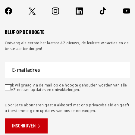
Jong AZ
Over ons
Contact
Socials
https://www.facebook.com/AZAlkmaar
X
Instagram
LinkedIn
TikTok
YouT
Seizoenkaart
FAQ
Wijzig privacy instellingen
BLIJF OP DE HOOGTE
Ontvang als eerste het laatste AZ-nieuws, de leukste winacties en de
beste aanbiedingen!
E-mailadres
Ik wil graag via de mail op de hoogte gehouden worden van alle
AZ-nieuws updates en ontwikkelingen.
Door je te abonneren gaat u akkoord met ons
privacybeleid
en geeft
u toestemming om updates van ons te ontvangen.
INSCHRIJVEN