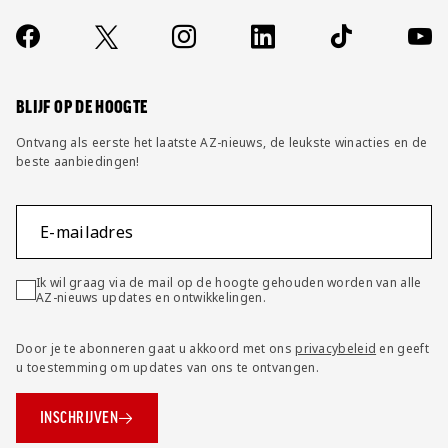
Jong AZ
Over ons
Contact
Socials
https://www.facebook.com/AZAlkmaar
X
Instagram
LinkedIn
TikTok
YouT
Seizoenkaart
FAQ
Wijzig privacy instellingen
BLIJF OP DE HOOGTE
Ontvang als eerste het laatste AZ-nieuws, de leukste winacties en de
beste aanbiedingen!
E-mailadres
Ik wil graag via de mail op de hoogte gehouden worden van alle
AZ-nieuws updates en ontwikkelingen.
Door je te abonneren gaat u akkoord met ons
privacybeleid
en geeft
u toestemming om updates van ons te ontvangen.
INSCHRIJVEN