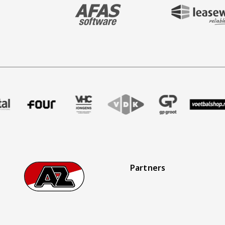
BEZOEK ONZE MAIN & STADIUM PARTNER 
BEZOEK ONZE SHIR
aak
er Treffer uitzendbureau
ze partner Intal
Bezoek onze partner Four
Partner Logos Slider
Bezoek onze partner VHC Jongens
Bezoek onze partner VDK
Bezoek onze partner 
Bezoek onze
Be
Partners
Footer
Ga naar onze homepage