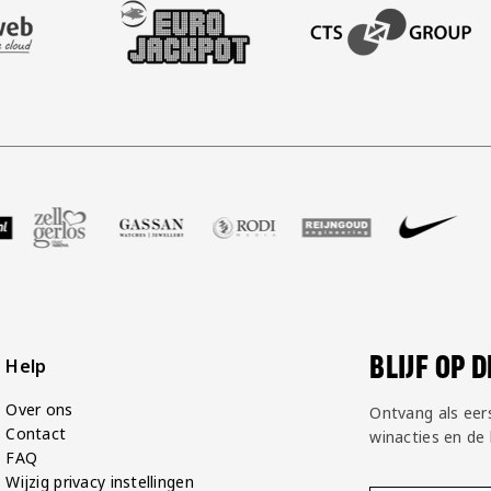
AFAS SOFTWARE
T PARTNER LEASEWEB
BEZOEK ONZE SLEEVE PARTNER EUROJACKPOT
BEZOEK ONZE ACADEM
GP Groot
 partner Voetbalshop
zoek onze partner Zell Gerlos
Bezoek onze partner Gassan
Bezoek onze partner Rodi Media
Bezoek onze partner Rei
Bezoek onze pa
Bezoe
BLIJF OP 
Help
Over ons
Ontvang als eer
Contact
winacties en de
FAQ
Wijzig privacy instellingen