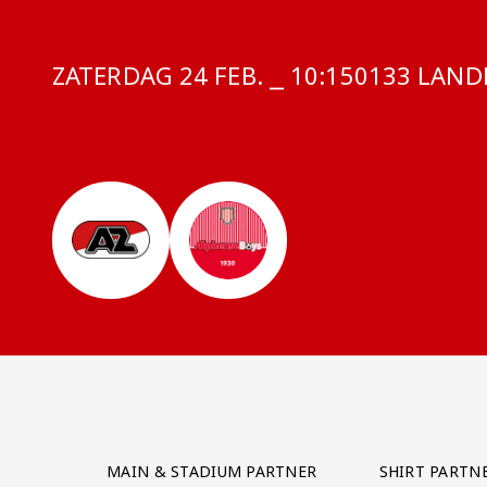
ZATERDAG 24 FEB. ⎯ 10:15
COMPETITI
0133 LANDE
Partner Logos Grid
MAIN & STADIUM PARTNER
SHIRT PARTN