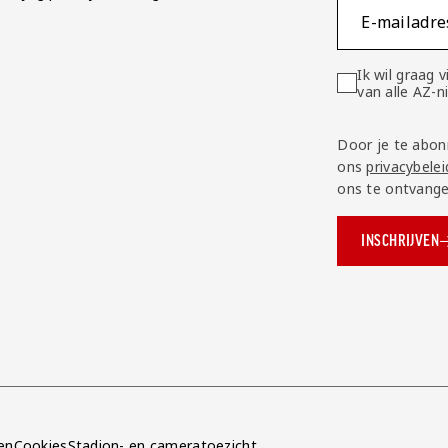
E-mailadre
Ik wil graag
van alle AZ-
Door je te abon
ons
privacybelei
ons te ontvange
INSCHRIJVEN
ok.com/AZAlkmaar
e
en
Cookies
Stadion- en cameratoezicht