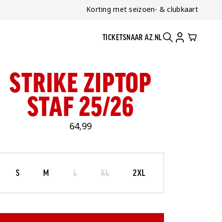
Korting met seizoen- & clubkaart
TICKETS
NAAR AZ.NL
ZOEKEN
ACCOUNT
CART
STRIKE ZIPTOP
STAF 25/26
64,99
Maat
Selecteer je maat
S
M
L
XL
2XL