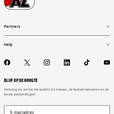
Partners
Help
Over ons
Contact
Socials
https://www.facebook.com/AZAlkmaar
X
Instagram
LinkedIn
TikTok
YouT
FAQ
Wijzig privacy instellingen
BLIJF OP DE HOOGTE
Ontvang als eerste het laatste AZ-nieuws, de leukste winacties en de
beste aanbiedingen!
E-mailadres