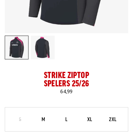
LOG IN
STRIKE ZIPTOP
SPELERS 25/26
64,99
Maat
Selecteer je maat
S
M
L
XL
2XL