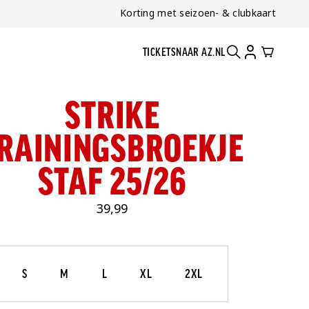
Korting met seizoen- & clubkaart
TICKETS
NAAR AZ.NL
ZOEKEN
ACCOUNT
CART
STRIKE
RAININGSBROEKJE
STAF 25/26
39,99
Maat
Selecteer je maat
S
M
L
XL
2XL