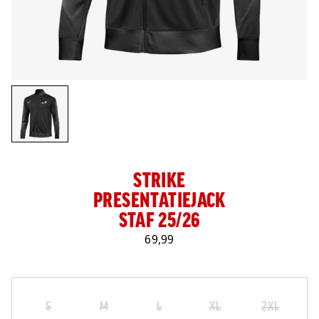
LOG IN
STRIKE
PRESENTATIEJACK
STAF 25/26
69,99
Maat
Selecteer je maat
S
M
L
XL
2XL