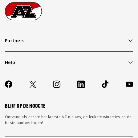
Footer
Ga naar onze homepage
Partners
Help
Over ons
Contact
Socials
https://www.facebook.com/AZAlkmaar
X
Instagram
LinkedIn
TikTok
YouT
FAQ
Wijzig privacy instellingen
BLIJF OP DE HOOGTE
Ontvang als eerste het laatste AZ-nieuws, de leukste winacties en de
beste aanbiedingen!