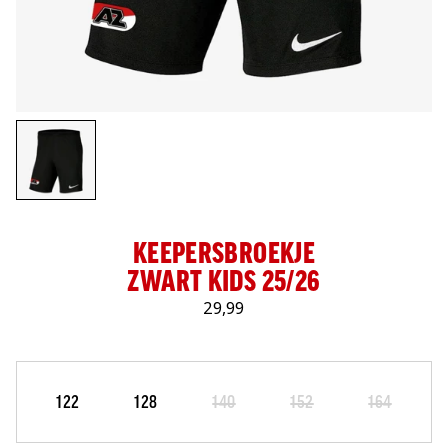
LOG IN
KEEPERSBROEKJE
ZWART KIDS 25/26
29,99
Maat
Selecteer je maat
122
128
140
152
164