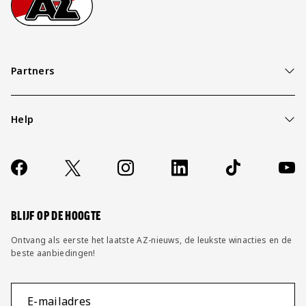
Partners
Help
Over ons
Contact
Socials
https://www.facebook.com/AZAlkmaar
X
Instagram
LinkedIn
TikTok
YouT
FAQ
Wijzig privacy instellingen
BLIJF OP DE HOOGTE
Ontvang als eerste het laatste AZ-nieuws, de leukste winacties en de
beste aanbiedingen!
E-mailadres