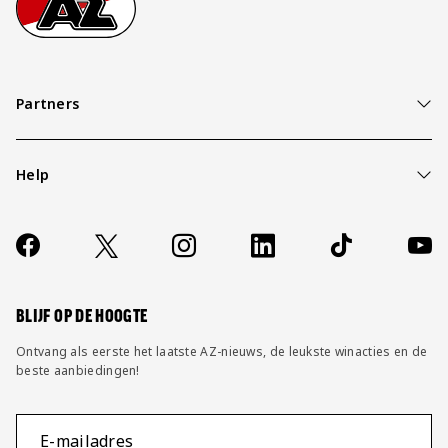
Partners
Help
Over ons
Contact
Socials
https://www.facebook.com/AZAlkmaar
X
Instagram
LinkedIn
TikTok
YouT
FAQ
Wijzig privacy instellingen
BLIJF OP DE HOOGTE
Ontvang als eerste het laatste AZ-nieuws, de leukste winacties en de
beste aanbiedingen!
E-mailadres