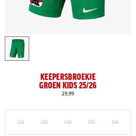
LOG IN
KEEPERSBROEKJE
GROEN KIDS 25/26
29,99
Maat
Selecteer je maat
122
128
140
152
164