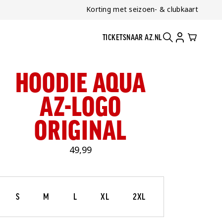
Korting met seizoen- & clubkaart
TICKETS
NAAR AZ.NL
ZOEKEN
ACCOUNT
CART
HOODIE AQUA
AZ-LOGO
ORIGINAL
49,99
Maat
Selecteer je maat
S
M
L
XL
2XL