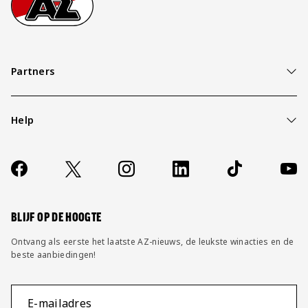
Partners
Help
Over ons
Contact
Socials
https://www.facebook.com/AZAlkmaar
X
Instagram
LinkedIn
TikTok
YouT
FAQ
Wijzig privacy instellingen
BLIJF OP DE HOOGTE
Ontvang als eerste het laatste AZ-nieuws, de leukste winacties en de
beste aanbiedingen!
E-mailadres