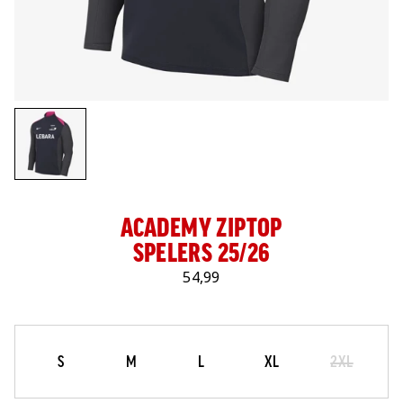
LOG IN
ACADEMY ZIPTOP
SPELERS 25/26
54,99
Maat
Selecteer je maat
S
M
L
XL
2XL