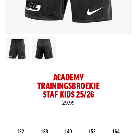
LOG IN
ACADEMY
TRAININGSBROEKJE
STAF KIDS 25/26
29,99
Maat
Selecteer je maat
122
128
140
152
164