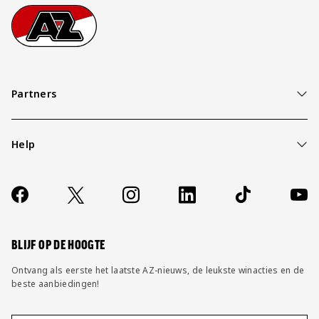
Footer
Ga naar onze homepage
Partners
Help
Over ons
Contact
Socials
https://www.facebook.com/AZAlkmaar
X
Instagram
LinkedIn
TikTok
YouT
FAQ
Wijzig privacy instellingen
BLIJF OP DE HOOGTE
Ontvang als eerste het laatste AZ-nieuws, de leukste winacties en de
beste aanbiedingen!