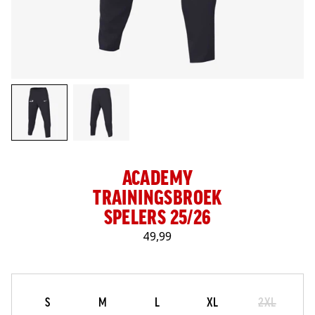
LOG IN
ACADEMY
TRAININGSBROEK
SPELERS 25/26
49,99
Maat
Selecteer je maat
S
M
L
XL
2XL