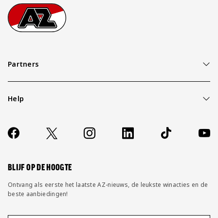
Footer
Ga naar onze homepage
Partners
Help
Over ons
Contact
Socials
https://www.facebook.com/AZAlkmaar
X
Instagram
LinkedIn
TikTok
YouT
FAQ
Wijzig privacy instellingen
BLIJF OP DE HOOGTE
Ontvang als eerste het laatste AZ-nieuws, de leukste winacties en de
beste aanbiedingen!