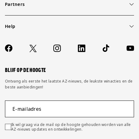
Partners
Help
Over ons
Contact
Socials
https://www.facebook.com/AZAlkmaar
X
Instagram
LinkedIn
TikTok
YouT
FAQ
Wijzig privacy instellingen
BLIJF OP DE HOOGTE
Ontvang als eerste het laatste AZ-nieuws, de leukste winacties en de
beste aanbiedingen!
E-mailadres
Ik wil graag via de mail op de hoogte gehouden worden van alle
AZ-nieuws updates en ontwikkelingen.