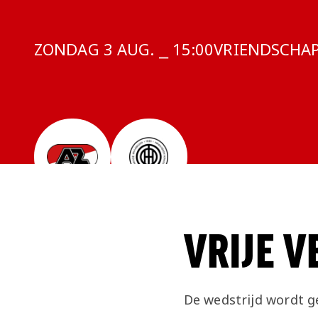
ZONDAG 3 AUG. ⎯ 15:00
COMPETITIE:
VRIENDSCHAP
VRIJE 
De wedstrijd wordt g