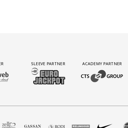
ER
SLEEVE PARTNER
ACADEMY PARTNER
AFAS SOFTWARE
T PARTNER LEASEWEB
BEZOEK ONZE SLEEVE PARTNER EUROJACKPOT
BEZOEK ONZE ACADEM
root
tner Voetbalshop
onze partner Zell Gerlos
Bezoek onze partner Gassan
Bezoek onze partner Rodi Media
Bezoek onze partner Reijngo
Bezoek onze partne
Bezoek on