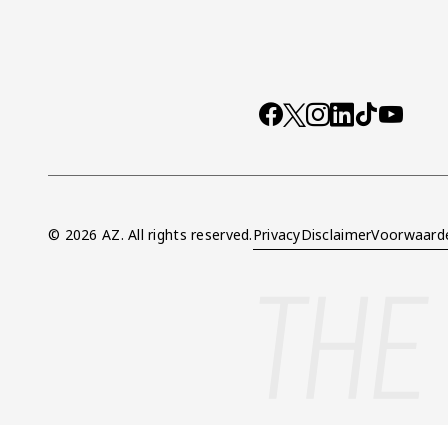
Socials
https://www.facebo
X
Instagram
LinkedIn
TikTok
YouTub
© 2026 AZ. All rights reserved.
Privacy
Disclaimer
Voorwaard
Overig