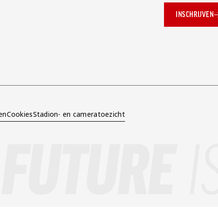
INSCHRIJVEN
ok.com/AZAlkmaar
e
en
Cookies
Stadion- en cameratoezicht