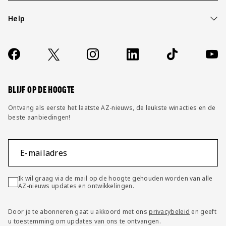
Help
Over ons
Contact
Socials
https://www.facebook.com/AZAlkmaar
X
Instagram
LinkedIn
TikTok
YouT
FAQ
Wijzig privacy instellingen
BLIJF OP DE HOOGTE
Ontvang als eerste het laatste AZ-nieuws, de leukste winacties en de
beste aanbiedingen!
E-mailadres
Ik wil graag via de mail op de hoogte gehouden worden van alle
AZ-nieuws updates en ontwikkelingen.
Door je te abonneren gaat u akkoord met ons
privacybeleid
en geeft
u toestemming om updates van ons te ontvangen.