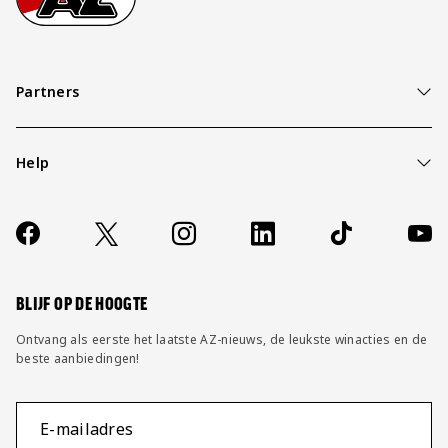
Partners
Help
Over ons
Contact
Socials
https://www.facebook.com/AZAlkmaar
X
Instagram
LinkedIn
TikTok
YouT
FAQ
Wijzig privacy instellingen
BLIJF OP DE HOOGTE
Ontvang als eerste het laatste AZ-nieuws, de leukste winacties en de
beste aanbiedingen!
E-mailadres