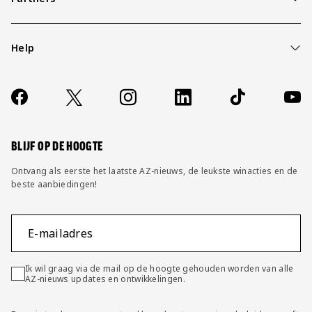
Help
Over ons
Contact
Socials
https://www.facebook.com/AZAlkmaar
X
Instagram
LinkedIn
TikTok
YouT
FAQ
Wijzig privacy instellingen
BLIJF OP DE HOOGTE
Ontvang als eerste het laatste AZ-nieuws, de leukste winacties en de
beste aanbiedingen!
E-mailadres
Ik wil graag via de mail op de hoogte gehouden worden van alle
AZ-nieuws updates en ontwikkelingen.