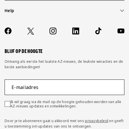
Help
Over ons
Contact
Socials
https://www.facebook.com/AZAlkmaar
X
Instagram
LinkedIn
TikTok
YouT
FAQ
Wijzig privacy instellingen
BLIJF OP DE HOOGTE
Ontvang als eerste het laatste AZ-nieuws, de leukste winacties en de
beste aanbiedingen!
E-mailadres
Ik wil graag via de mail op de hoogte gehouden worden van alle
AZ-nieuws updates en ontwikkelingen.
Door je te abonneren gaat u akkoord met ons
privacybeleid
en geeft
u toestemming om updates van ons te ontvangen.