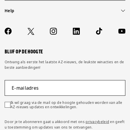
Help
Over ons
Contact
Socials
https://www.facebook.com/AZAlkmaar
X
Instagram
LinkedIn
TikTok
YouT
FAQ
Wijzig privacy instellingen
BLIJF OP DE HOOGTE
Ontvang als eerste het laatste AZ-nieuws, de leukste winacties en de
beste aanbiedingen!
E-mailadres
Ik wil graag via de mail op de hoogte gehouden worden van alle
AZ-nieuws updates en ontwikkelingen.
Door je te abonneren gaat u akkoord met ons
privacybeleid
en geeft
u toestemming om updates van ons te ontvangen.