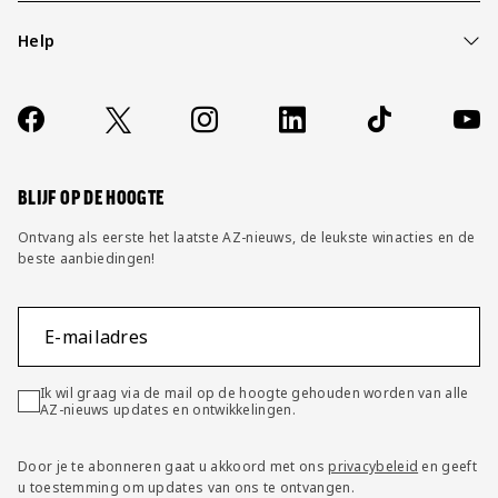
Help
Over ons
Contact
Socials
https://www.facebook.com/AZAlkmaar
X
Instagram
LinkedIn
TikTok
YouT
FAQ
Wijzig privacy instellingen
BLIJF OP DE HOOGTE
Ontvang als eerste het laatste AZ-nieuws, de leukste winacties en de
beste aanbiedingen!
E-mailadres
Ik wil graag via de mail op de hoogte gehouden worden van alle
AZ-nieuws updates en ontwikkelingen.
Door je te abonneren gaat u akkoord met ons
privacybeleid
en geeft
u toestemming om updates van ons te ontvangen.