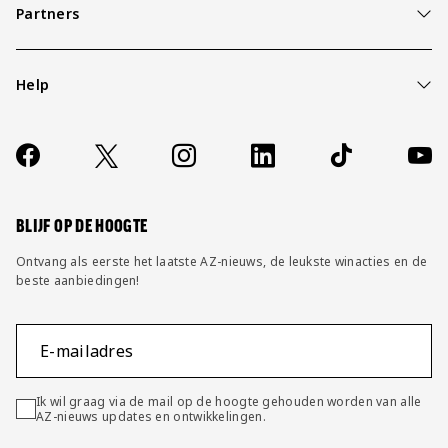
Partners
Help
Over ons
Contact
Socials
https://www.facebook.com/AZAlkmaar
X
Instagram
LinkedIn
TikTok
YouT
FAQ
Wijzig privacy instellingen
BLIJF OP DE HOOGTE
Ontvang als eerste het laatste AZ-nieuws, de leukste winacties en de
beste aanbiedingen!
E-mailadres
Ik wil graag via de mail op de hoogte gehouden worden van alle
AZ-nieuws updates en ontwikkelingen.