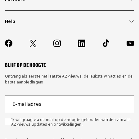
Help
Over ons
Contact
Socials
https://www.facebook.com/AZAlkmaar
X
Instagram
LinkedIn
TikTok
YouT
FAQ
Wijzig privacy instellingen
BLIJF OP DE HOOGTE
Ontvang als eerste het laatste AZ-nieuws, de leukste winacties en de
beste aanbiedingen!
E-mailadres
Ik wil graag via de mail op de hoogte gehouden worden van alle
AZ-nieuws updates en ontwikkelingen.