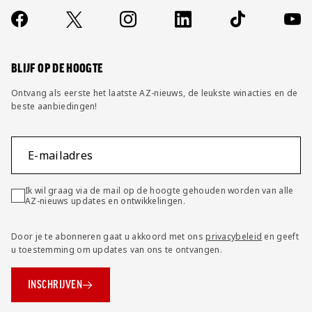
Over ons
Contact
Socials
https://www.facebook.com/AZAlkmaar
X
Instagram
LinkedIn
TikTok
YouT
FAQ
Wijzig privacy instellingen
BLIJF OP DE HOOGTE
Ontvang als eerste het laatste AZ-nieuws, de leukste winacties en de
beste aanbiedingen!
E-mailadres
Ik wil graag via de mail op de hoogte gehouden worden van alle
AZ-nieuws updates en ontwikkelingen.
Door je te abonneren gaat u akkoord met ons
privacybeleid
en geeft
u toestemming om updates van ons te ontvangen.
INSCHRIJVEN