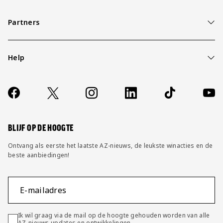
Partners
Help
Over ons
Contact
Socials
https://www.facebook.com/AZAlkmaar
X
Instagram
LinkedIn
TikTok
YouT
FAQ
Wijzig privacy instellingen
BLIJF OP DE HOOGTE
Ontvang als eerste het laatste AZ-nieuws, de leukste winacties en de
beste aanbiedingen!
E-mailadres
Ik wil graag via de mail op de hoogte gehouden worden van alle
AZ-nieuws updates en ontwikkelingen.