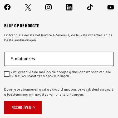
Over ons
Contact
Socials
https://www.facebook.com/AZAlkmaar
X
Instagram
LinkedIn
TikTok
YouT
FAQ
Wijzig privacy instellingen
BLIJF OP DE HOOGTE
Ontvang als eerste het laatste AZ-nieuws, de leukste winacties en de
beste aanbiedingen!
E-mailadres
Ik wil graag via de mail op de hoogte gehouden worden van alle
AZ-nieuws updates en ontwikkelingen.
Door je te abonneren gaat u akkoord met ons
privacybeleid
en geeft
u toestemming om updates van ons te ontvangen.
INSCHRIJVEN