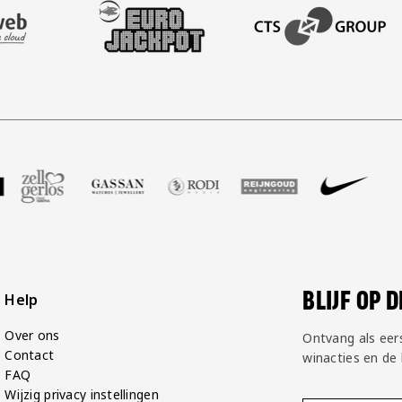
AFAS SOFTWARE
T PARTNER LEASEWEB
BEZOEK ONZE SLEEVE PARTNER EUROJACKPOT
BEZOEK ONZE ACADEM
GP Groot
partner Voetbalshop
oek onze partner Zell Gerlos
Bezoek onze partner Gassan
Bezoek onze partner Rodi Media
Bezoek onze partner Reij
Bezoek onze par
Bezoek
BLIJF OP 
Help
Over ons
Ontvang als eer
Contact
winacties en de
FAQ
Wijzig privacy instellingen