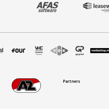
BEZOEK ONZE MAIN & STADIUM PARTNER 
BEZOEK ONZE SHIR
aak
r Treffer uitzendbureau
ze partner Intal
Bezoek onze partner Four
Partner Logos Slider
Bezoek onze partner VHC Jongens
Bezoek onze partner VDK
Bezoek onze partner 
Bezoek onze 
Bez
Partners
Footer
Ga naar onze homepage