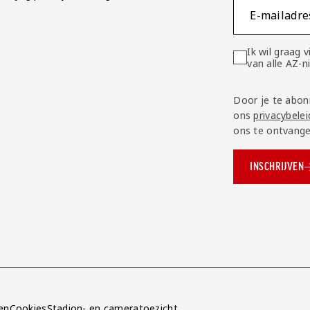
E-mailadre
Ik wil graag
van alle AZ-
Door je te abon
ons
privacybelei
ons te ontvange
INSCHRIJVEN
ok.com/AZAlkmaar
e
en
Cookies
Stadion- en cameratoezicht