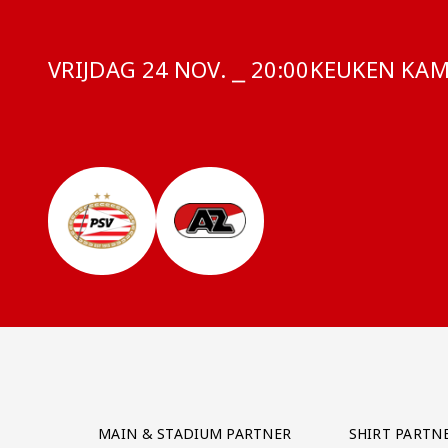
VRIJDAG 24 NOV. ⎯ 20:00
COMPETITIE:
KEUKEN KAMP
Partner Logos Grid
MAIN & STADIUM PARTNER
SHIRT PARTN