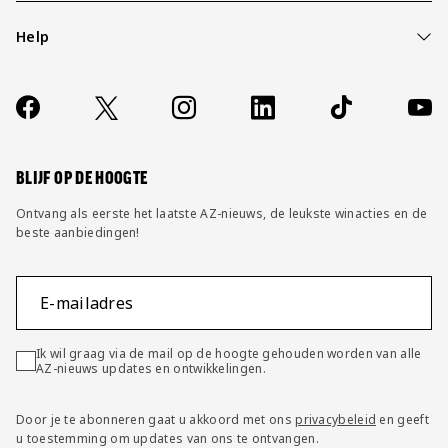
Help
Over ons
Contact
Socials
https://www.facebook.com/AZAlkmaar
X
Instagram
LinkedIn
TikTok
YouT
FAQ
Wijzig privacy instellingen
BLIJF OP DE HOOGTE
Ontvang als eerste het laatste AZ-nieuws, de leukste winacties en de
beste aanbiedingen!
E-mailadres
Ik wil graag via de mail op de hoogte gehouden worden van alle
AZ-nieuws updates en ontwikkelingen.
Door je te abonneren gaat u akkoord met ons
privacybeleid
en geeft
u toestemming om updates van ons te ontvangen.