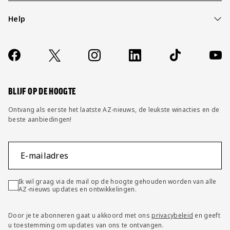
Help
Over ons
Contact
Socials
https://www.facebook.com/AZAlkmaar
X
Instagram
LinkedIn
TikTok
YouT
FAQ
Wijzig privacy instellingen
BLIJF OP DE HOOGTE
Ontvang als eerste het laatste AZ-nieuws, de leukste winacties en de
beste aanbiedingen!
E-mailadres
Ik wil graag via de mail op de hoogte gehouden worden van alle
AZ-nieuws updates en ontwikkelingen.
Door je te abonneren gaat u akkoord met ons
privacybeleid
en geeft
u toestemming om updates van ons te ontvangen.