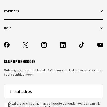
Partners
Help
Over ons
Contact
Socials
https://www.facebook.com/AZAlkmaar
X
Instagram
LinkedIn
TikTok
YouT
FAQ
Wijzig privacy instellingen
BLIJF OP DE HOOGTE
Ontvang als eerste het laatste AZ-nieuws, de leukste winacties en de
beste aanbiedingen!
E-mailadres
Ik wil graag via de mail op de hoogte gehouden worden van alle