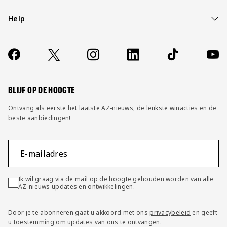
Help
Over ons
Contact
Socials
https://www.facebook.com/AZAlkmaar
X
Instagram
LinkedIn
TikTok
YouT
FAQ
Wijzig privacy instellingen
BLIJF OP DE HOOGTE
Ontvang als eerste het laatste AZ-nieuws, de leukste winacties en de
beste aanbiedingen!
E-mailadres
Ik wil graag via de mail op de hoogte gehouden worden van alle
AZ-nieuws updates en ontwikkelingen.
Door je te abonneren gaat u akkoord met ons
privacybeleid
en geeft
u toestemming om updates van ons te ontvangen.